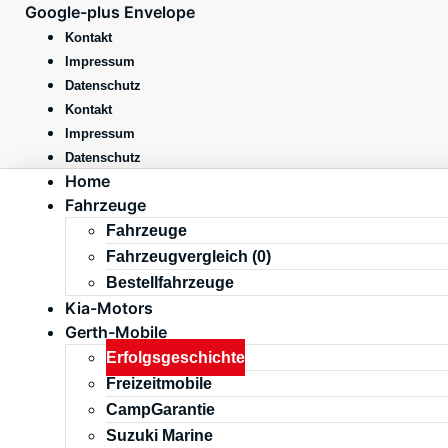
Zum
Google-plus
Envelope
Inhalt
Kontakt
springen
Impressum
Datenschutz
Kontakt
Impressum
Datenschutz
Home
Fahrzeuge
Fahrzeuge
Fahrzeugvergleich (
0
)
Bestellfahrzeuge
Kia-Motors
Gerth-Mobile
Erfolgsgeschichte
Freizeitmobile
CampGarantie
Suzuki Marine