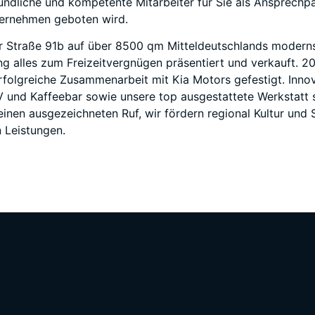
ndliche und kompetente Mitarbeiter für Sie als Ansprechpa
ternehmen geboten wird.
r Straße 91b auf über 8500 qm Mitteldeutschlands moderns
ung alles zum Freizeitvergnügen präsentiert und verkauft.
rfolgreiche Zusammenarbeit mit Kia Motors gefestigt. Innov
und Kaffeebar sowie unsere top ausgestattete Werkstatt si
nen ausgezeichneten Ruf, wir fördern regional Kultur und S
 Leistungen.